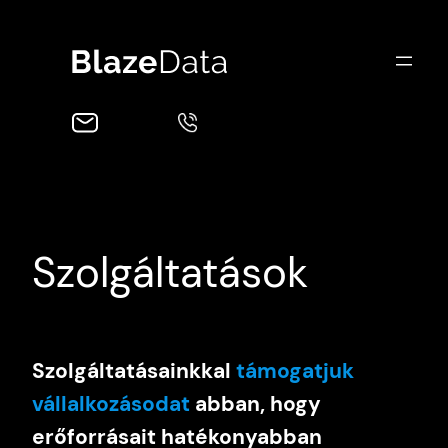
Ugrás
a
tartalomhoz
Szolgáltatások
Szolgáltatásainkkal
támogatjuk
vállalkozásodat
abban, hogy
erőforrásait hatékonyabban