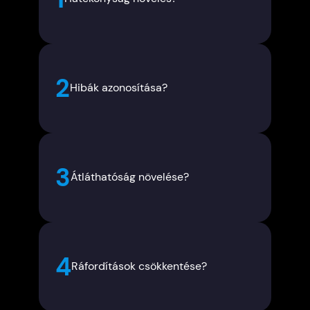
2
Hibák azonosítása?
3
Átláthatóság növelése?
4
Ráfordítások csökkentése?