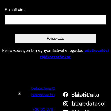
E-mail cím
Felírakozás gomb megnyomásával elfogadod
adatkezelési
tájékoztatónkat
.
balazs.lang@
Blaze Data Solution
blazedata.hu
blazedatasolution
+36 30 379