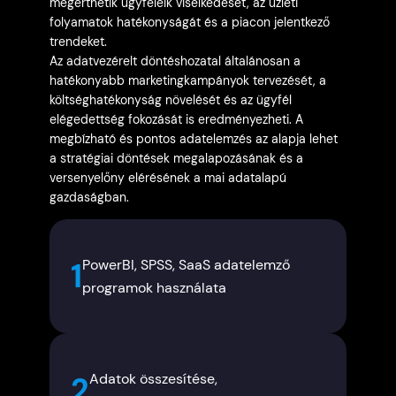
megérthetik ügyfeleik viselkedését, az üzleti
folyamatok hatékonyságát és a piacon jelentkező
trendeket.
Az adatvezérelt döntéshozatal általánosan a
hatékonyabb marketingkampányok tervezését, a
költséghatékonyság növelését és az ügyfél
elégedettség fokozását is eredményezheti. A
megbízható és pontos adatelemzés az alapja lehet
a stratégiai döntések megalapozásának és a
versenyelőny elérésének a mai adatalapú
gazdaságban.
PowerBI, SPSS, SaaS adatelemző
1
programok használata
Adatok összesítése,
2