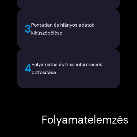
Pontatlan és hiányos adatok
3
kiküszöbölése
Folyamatos és friss információk
4
biztosítása
Folyamatelemzés