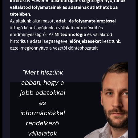
Interaktív Power BI dashbordjaink segítséget nyújtanak
vállalatod folyamatainak és adatainak átláthatóbbá
tételében.
Az általunk alkalmazott
adat- és folyamatelemzéssel
átfogó képet nyújtunk a vállalati működésről és
eredményességről. Az
MI technológia
és vállalatod
historikus adatai segítségével
előrejelzéseket
készítünk,
ezzel megkönnyítve a vezetői döntéshozatalt.
“Mert hiszünk
abban, hogy a
jobb adatokkal
és
információkkal
rendelkező
vállalatok