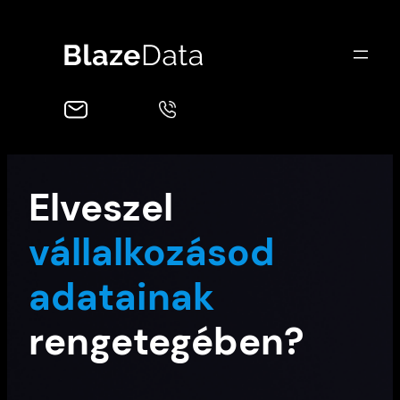
Ugrás
a
tartalomhoz
Elveszel
vállalkozásod
adatainak
rengetegében?